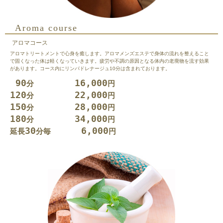
Aroma course
アロマコース
アロマトリートメントで心身を癒します。アロマメンズエステで身体の流れを整えること
で固くなった体は軽くなっていきます。疲労や不調の原因となる体内の老廃物を流す効果
があります。コース内にリンパドレナージュ10分は含まれております。
90
16,000
分
円
120
22,000
分
円
150
28,000
分
円
180
34,000
分
円
30
6,000
延長
分毎
円