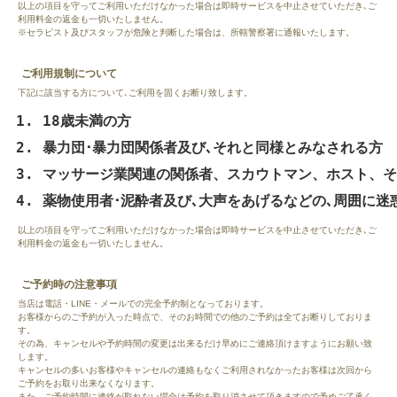
以上の項目を守ってご利用いただけなかった場合は即時サービスを中止させていただき､ご
利用料金の返金も一切いたしません。
※セラピスト及びスタッフが危険と判断した場合は、所轄警察署に通報いたします。
ご利用規制について
下記に該当する方について､ご利用を固くお断り致します。
18歳未満の方
暴力団･暴力団関係者及び､それと同様とみなされる方
マッサージ業関連の関係者、スカウトマン、ホスト、そ
薬物使用者･泥酔者及び､大声をあげるなどの､周囲に迷
以上の項目を守ってご利用いただけなかった場合は即時サービスを中止させていただき､ご
利用料金の返金も一切いたしません。
ご予約時の注意事項
当店は電話・LINE・メールでの完全予約制となっております。
お客様からのご予約が入った時点で、そのお時間での他のご予約は全てお断りしておりま
す。
その為、キャンセルや予約時間の変更は出来るだけ早めにご連絡頂けますようにお願い致
します。
キャンセルの多いお客様やキャンセルの連絡もなくご利用されなかったお客様は次回から
ご予約をお取り出来なくなります。
また、ご予約時間に連絡が取れない場合は予約を取り消させて頂きますので予めご了承く